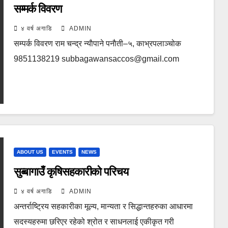
सम्मर्क विवरण
४ वर्ष अगाडि
ADMIN
सम्पर्क विवरण राम चन्द्र न्याैपाने पनाैती–५, काभ्रपलाञ्‍चोक
9851138219 subbagawansaccos@gmail.com
ABOUT US
EVENTS
NEWS
सुब्बागाउँ कृषिसहकारीको परिचय
४ वर्ष अगाडि
ADMIN
अन्तर्राष्ट्रिय सहकारीका मूल्य, मान्यता र सिद्धान्तहरुका आधारमा
सदस्यहरुमा छरिएर रहेको श्रोत र साधनलाई एकीकृत गरी